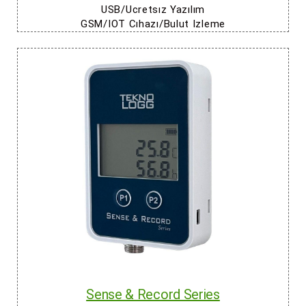
USB/Ucretsız Yazılım
GSM/IOT
Cıhazı
/
Bulut Izleme
Sense & Record Series