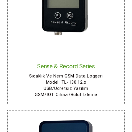
Sense & Record Series
Sıcaklık Ve Nem GSM Data Loggerı
Model: TL-130.12.x
USB/Ucretsız Yazılım
GSM/IOT
Cıhazı
/
Bulut Izleme