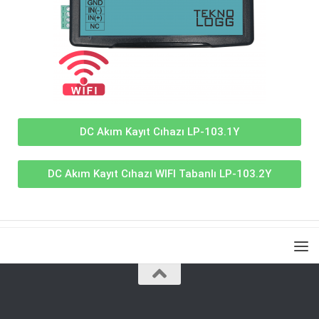
DC Akım Kayıt Cıhazı LP-103.1Y
DC Akım Kayıt Cıhazı WIFI Tabanlı LP-103.2Y